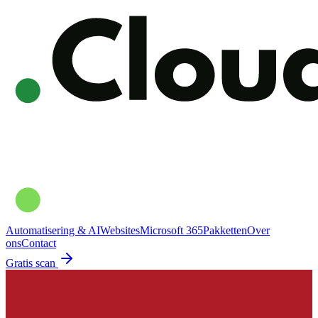
Automatisering & AI
Websites
Microsoft 365
Pakketten
Over
ons
Contact
Gratis scan